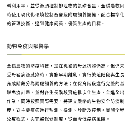
料利用率，並從源頭控制排泄物的氮磷含量。全穩農牧同
時使用現代化環境控制畜舍及附屬飼養設備，配合標準化
的管理技術，達到健康飼養，優質生產的目標。
動物免疫與獸醫學
全穩農牧的防疫科技，是在乳豬的母源抗體仍高，但仍未
受母豬病源感染時，實施早期離乳，實行繁殖階段與生長
育成階段分為兩處飼養的方法；在保育階段進行完整的基
礎免疫計畫，並對各生長階段實施批次化生產，全進全出
作業。同時按照實際需要，將建立嚴格的生物安全防疫制
度，對主要疫病進行監測、檢測、診斷及控制。實施全程
免疫程式，與完整保健制度，從而降低疫病風險。