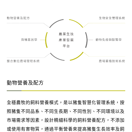
動物營養及配方
全穩農牧的飼料營養模式，是以豬隻智慧化管理系統，按
照豬隻不同品系、不同生長期、不同性別、不同環境以及
市場需求等因素，設計精細科學的飼料營養配方，不添加
或使用有害物質，通過平衡營養來提高豬隻生長效率及飼