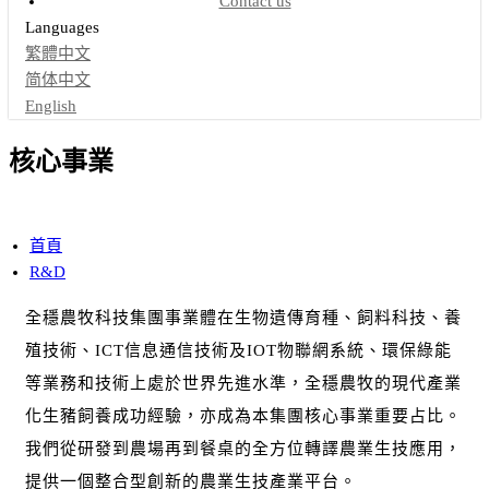
Contact us
Languages
繁體中文
简体中文
English
核心事業
首頁
R&D
全穩農牧科技集團事業體在生物遺傳育種、飼料科技、養
殖技術、ICT信息通信技術及IOT物聯網系統、環保綠能
等業務和技術上處於世界先進水準，全穩農牧的現代產業
化生豬飼養成功經驗，亦成為本集團核心事業重要占比。
我們從研發到農場再到餐桌的全方位轉譯農業生技應用，
提供一個整合型創新的農業生技產業平台。