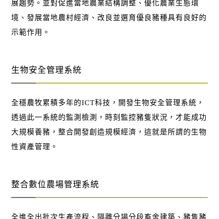
展趨勢。並對促進當地農業結構調整、優化農業生態環
境、發展當地農村經濟、改良並選育優良豬種具有良好的
示範作用。
生物安全管理系統
全穩農牧累積多年的ICT科技，開發生物安全管理系統，
透過此一系統的監測檢測，時刻監控豬隻狀況，才能成功
大規模養豬，整合開發創造規模經濟，這就是所謂的生物
性資產管理。
整合數位農場管理系統
全進全出批次生產流程、隔離分場分段畜舍建築、豬隻豬